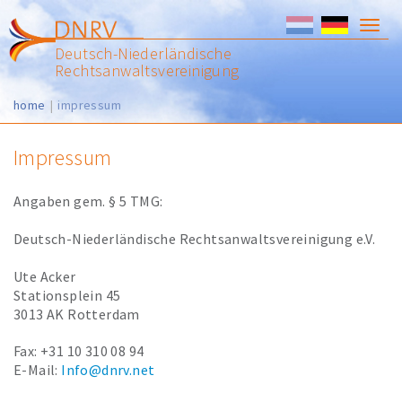
Togg
Deutsch-Niederländische
navig
Rechtsanwaltsvereinigung
home
impressum
Impressum
Angaben gem. § 5 TMG:
Deutsch-Niederländische Rechtsanwaltsvereinigung e.V.
Ute Acker
Stationsplein 45
3013 AK Rotterdam
Fax: +31 10 310 08 94
E-Mail:
Info@dnrv.net